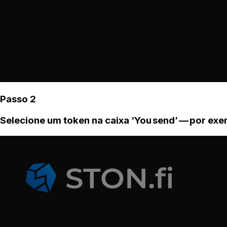
Passo 2
Selecione um token na caixa ‘You send’ — por ex