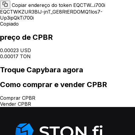
Copiar endereço do token EQCTW...i700i
EQCTWKZUR3BlJ-jnT_GE8RtERDOMQ1los7-
Up3ipQkTi700i
Copiado
preço de CPBR
0.00023 USD
0.00017 TON
Troque
Capybara
agora
Como
comprar e vender CPBR
Comprar CPBR
Vender CPBR