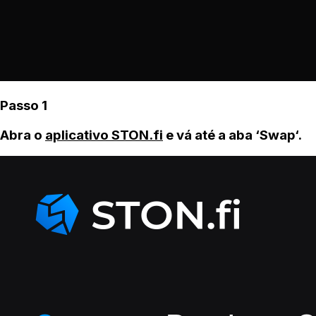
Passo 1
Abra o
aplicativo STON.fi
e vá até a aba ‘Swap‘.