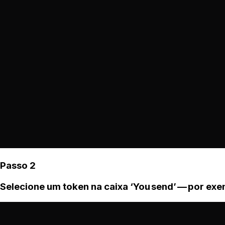
Passo 2
Selecione um token na caixa ‘You send’ — por ex