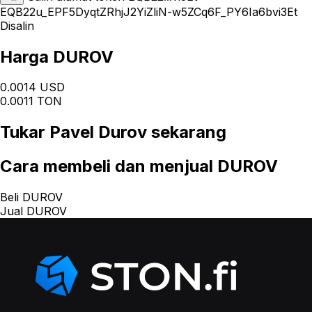
EQB22u_EPF5DyqtZRhjJ2YiZliN-w5ZCq6F_PY6Ia6bvi3Et
Disalin
Harga DUROV
0.0014 USD
0.0011 TON
Tukar
Pavel Durov
sekarang
Cara
membeli dan menjual DUROV
Beli DUROV
Jual DUROV