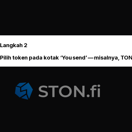
Langkah 2
Pilih token pada kotak ‘You send’ — misalnya, TON