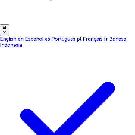
id
English
en
Español
es
Português
pt
Français
fr
Bahasa
Indonesia