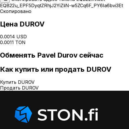
EQB22u_EPF5DyqtZRhjJ2YiZliN-w5ZCq6F_PY6Ia6bvi3Et
Скопировано
Цена DUROV
0.0014 USD
0.0011 TON
Обменять
Pavel Durov
сейчас
Как
купить или продать DUROV
Купить DUROV
Продать DUROV