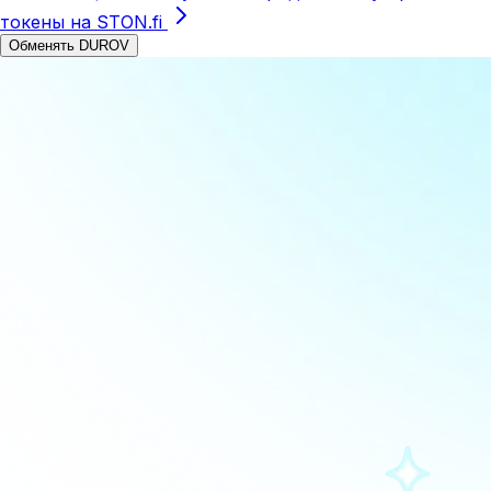
токены на STON.fi
Обменять DUROV