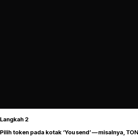
Langkah 2
Pilih token pada kotak ‘You send’ — misalnya, TON