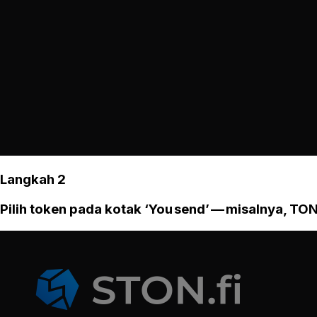
Langkah 2
Pilih token pada kotak ‘You send’ — misalnya, TON