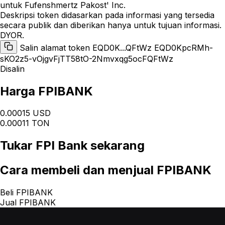
untuk Fufenshmertz Pakost' Inc.
Deskripsi token didasarkan pada informasi yang tersedia
secara publik dan diberikan hanya untuk tujuan informasi.
DYOR.
Salin alamat token EQD0K...QFtWz
EQD0KpcRMh-
sKO2z5-vOjgvFjTT58tO-2Nmvxqg5ocFQFtWz
Disalin
Harga FPIBANK
0.00015 USD
0.00011 TON
Tukar
FPI Bank
sekarang
Cara
membeli dan menjual FPIBANK
Beli FPIBANK
Jual FPIBANK