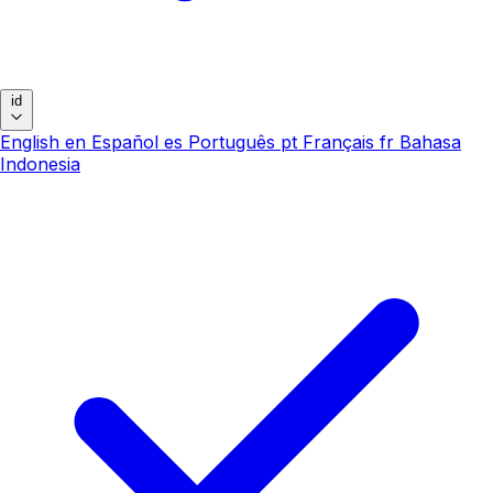
id
English
en
Español
es
Português
pt
Français
fr
Bahasa
Indonesia