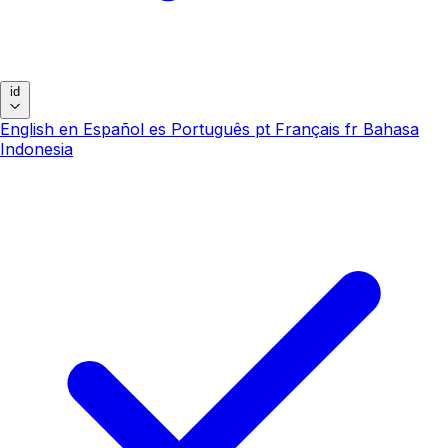
id
English
en
Español
es
Português
pt
Français
fr
Bahasa
Indonesia