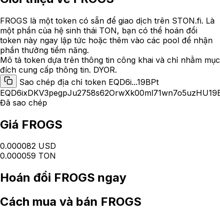
FROGS là một token có sẵn để giao dịch trên STON.fi. Là
một phần của hệ sinh thái TON, bạn có thể hoán đổi
token này ngay lập tức hoặc thêm vào các pool để nhận
phần thưởng tiềm năng.
Mô tả token dựa trên thông tin công khai và chỉ nhằm mục
đích cung cấp thông tin. DYOR.
Sao chép địa chỉ token EQD6i...19BPt
EQD6ixDKV3pegpJu2758s62OrwXk00ml71wn7o5uzHU19
Đã sao chép
Giá FROGS
0.000082 USD
0.000059 TON
Hoán đổi
FROGS
ngay
Cách
mua và bán FROGS