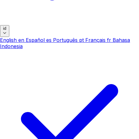
id
English
en
Español
es
Português
pt
Français
fr
Bahasa
Indonesia