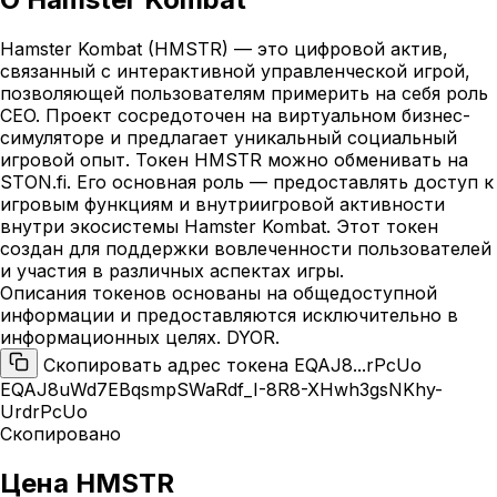
Hamster Kombat (HMSTR) — это цифровой актив,
связанный с интерактивной управленческой игрой,
позволяющей пользователям примерить на себя роль
CEO. Проект сосредоточен на виртуальном бизнес-
симуляторе и предлагает уникальный социальный
игровой опыт. Токен HMSTR можно обменивать на
STON.fi. Его основная роль — предоставлять доступ к
игровым функциям и внутриигровой активности
внутри экосистемы Hamster Kombat. Этот токен
создан для поддержки вовлеченности пользователей
и участия в различных аспектах игры.
Описания токенов основаны на общедоступной
информации и предоставляются исключительно в
информационных целях. DYOR.
Скопировать адрес токена EQAJ8...rPcUo
EQAJ8uWd7EBqsmpSWaRdf_I-8R8-XHwh3gsNKhy-
UrdrPcUo
Скопировано
Цена HMSTR