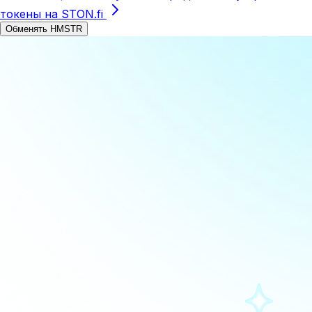
токены на STON.fi
Обменять HMSTR