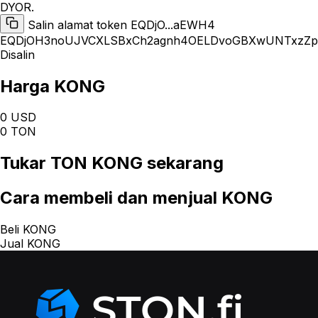
DYOR.
Salin alamat token EQDjO...aEWH4
EQDjOH3noUJVCXLSBxCh2agnh4OELDvoGBXwUNTxzZ
Disalin
Harga KONG
0 USD
0 TON
Tukar
TON KONG
sekarang
Cara
membeli dan menjual KONG
Beli KONG
Jual KONG