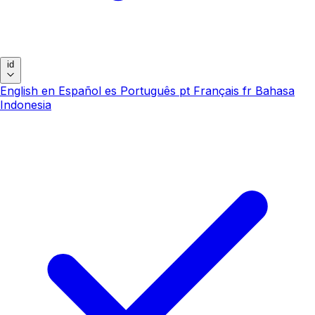
id
English
en
Español
es
Português
pt
Français
fr
Bahasa
Indonesia