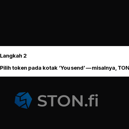
Langkah 2
Pilih token pada kotak ‘You send’ — misalnya, TON