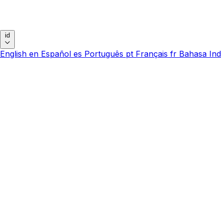
id
English
en
Español
es
Português
pt
Français
fr
Bahasa Ind