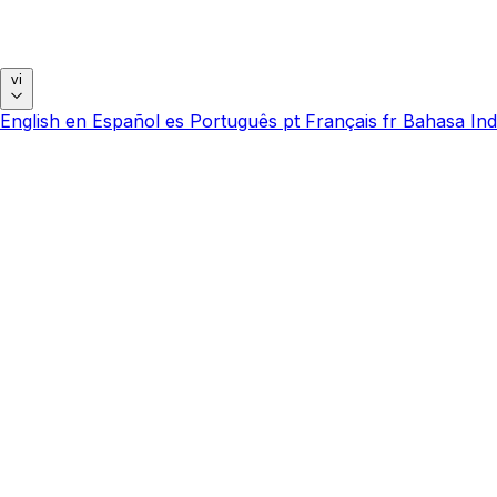
vi
English
en
Español
es
Português
pt
Français
fr
Bahasa Ind