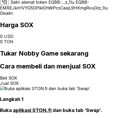
Salin alamat token EQBB-...z_1lu
EQBB-
EMREJkIHVYG5DPiklOhWPcsCaxjL9HKmgRvuGtz_1lu
Disalin
Harga SOX
0 USD
0 TON
Tukar
Nobby Game
sekarang
Cara
membeli dan menjual SOX
Beli SOX
Jual SOX
Langkah 1
Buka
aplikasi STON.fi
dan buka tab ‘Swap‘.