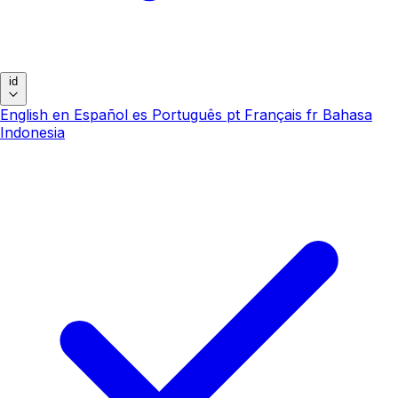
id
English
en
Español
es
Português
pt
Français
fr
Bahasa
Indonesia