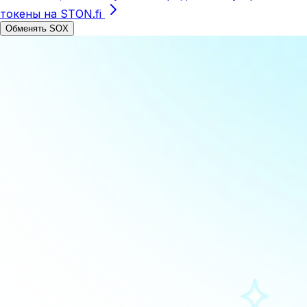
токены на STON.fi
Обменять SOX