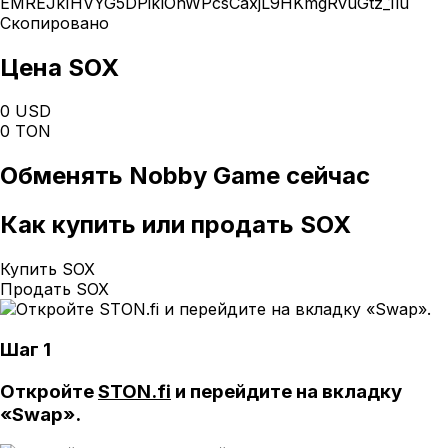
EMREJkIHVYG5DPiklOhWPcsCaxjL9HKmgRvuGtz_1lu
Скопировано
Цена SOX
0 USD
0 TON
Обменять
Nobby Game
сейчас
Как
купить или продать SOX
Купить SOX
Продать SOX
Шаг 1
Откройте
STON.fi
и перейдите на вкладку
«Swap».