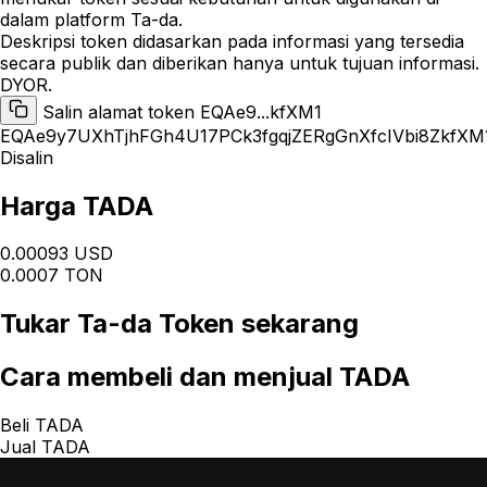
dalam platform Ta-da.
Deskripsi token didasarkan pada informasi yang tersedia
secara publik dan diberikan hanya untuk tujuan informasi.
DYOR.
Salin alamat token EQAe9...kfXM1
EQAe9y7UXhTjhFGh4U17PCk3fgqjZERgGnXfcIVbi8ZkfXM
Disalin
Harga TADA
0.00093 USD
0.0007 TON
Tukar
Ta-da Token
sekarang
Cara
membeli dan menjual TADA
Beli TADA
Jual TADA