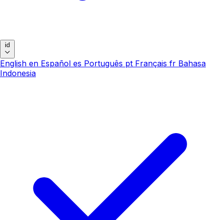
id
English
en
Español
es
Português
pt
Français
fr
Bahasa
Indonesia