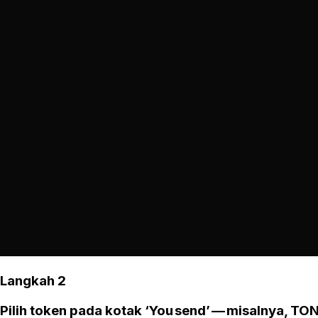
Langkah 2
Pilih token pada kotak ‘You send’ — misalnya, TON