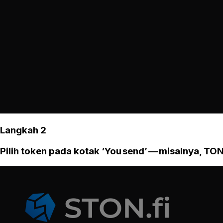
Langkah 2
Pilih token pada kotak ‘You send’ — misalnya, TON