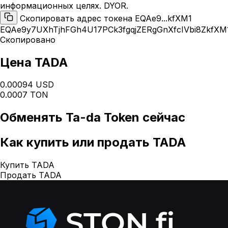
информационных целях. DYOR.
Скопировать адрес токена EQAe9...kfXM1
EQAe9y7UXhTjhFGh4U17PCk3fgqjZERgGnXfcIVbi8ZkfXM
Скопировано
Цена TADA
0.00094 USD
0.0007 TON
Обменять
Ta-da Token
сейчас
Как
купить или продать TADA
Купить TADA
Продать TADA