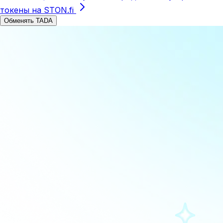
токены на STON.fi
Обменять TADA