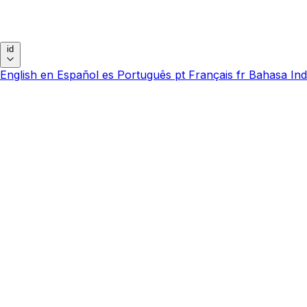
id
English
en
Español
es
Português
pt
Français
fr
Bahasa Ind