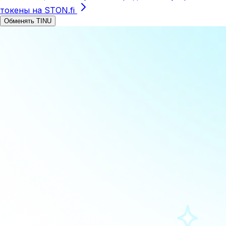
токены на STON.fi
Обменять TINU