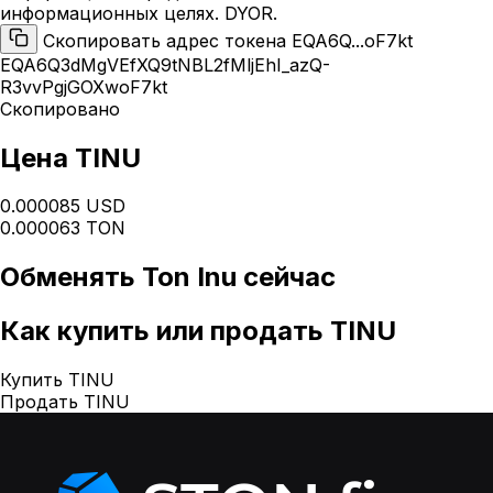
информационных целях. DYOR.
Скопировать адрес токена EQA6Q...oF7kt
EQA6Q3dMgVEfXQ9tNBL2fMljEhI_azQ-
R3vvPgjGOXwoF7kt
Скопировано
Цена TINU
0.000085 USD
0.000063 TON
Обменять
Ton Inu
сейчас
Как
купить или продать TINU
Купить TINU
Продать TINU