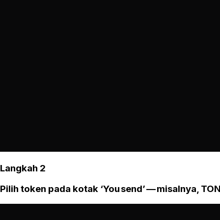
Langkah 2
Pilih token pada kotak ‘You send’ — misalnya, TON