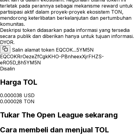
terletak pada perannya sebagai mekanisme reward untuk
partisipasi aktif dalam proyek-proyek ekosistem TON,
mendorong keterlibatan berkelanjutan dan pertumbuhan
komunitas.
Deskripsi token didasarkan pada informasi yang tersedia
secara publik dan diberikan hanya untuk tujuan informasi.
DYOR.
Salin alamat token EQCOK...5YM5N
EQCOKRrOezeZfCgkKHO-PBnheexXjrFHZS-
eRO5D_8h5YM5N
Disalin
Harga TOL
0.000038 USD
0.000028 TON
Tukar
The Open League
sekarang
Cara
membeli dan menjual TOL