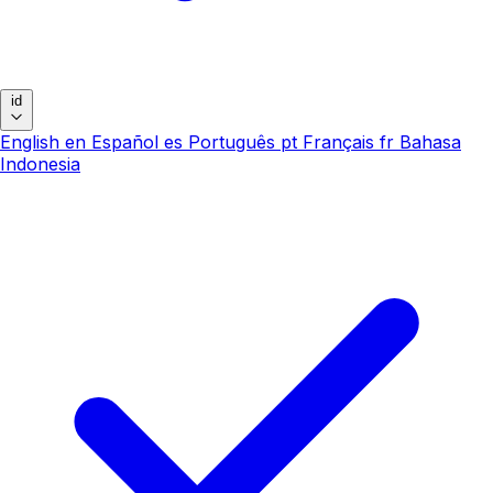
id
English
en
Español
es
Português
pt
Français
fr
Bahasa
Indonesia