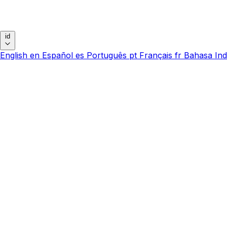
id
English
en
Español
es
Português
pt
Français
fr
Bahasa Ind