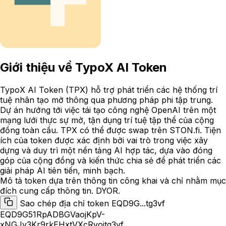
Giới thiệu về
TypoX AI Token
TypoX AI Token (TPX) hỗ trợ phát triển các hệ thống trí
tuệ nhân tạo mở thông qua phương pháp phi tập trung.
Dự án hướng tới việc tái tạo công nghệ OpenAI trên một
mạng lưới thực sự mở, tận dụng trí tuệ tập thể của cộng
đồng toàn cầu. TPX có thể được swap trên STON.fi. Tiện
ích của token được xác định bởi vai trò trong việc xây
dựng và duy trì một nền tảng AI hợp tác, dựa vào đóng
góp của cộng đồng và kiến thức chia sẻ để phát triển các
giải pháp AI tiên tiến, minh bạch.
Mô tả token dựa trên thông tin công khai và chỉ nhằm mục
đích cung cấp thông tin. DYOR.
Sao chép địa chỉ token EQD9G...tg3vf
EQD9G51RpADBGVaojKpV-
xNGJy3Kr9rkEHxtVXcRvoitg3vf