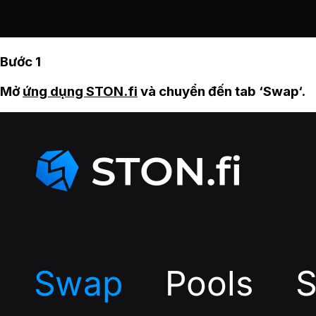
Bước 1
Mở
ứng dụng STON.fi
và chuyển đến tab ‘Swap‘.