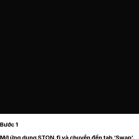
Bước 1
Mở
ứng dụng STON.fi
và chuyển đến tab ‘Swap‘.