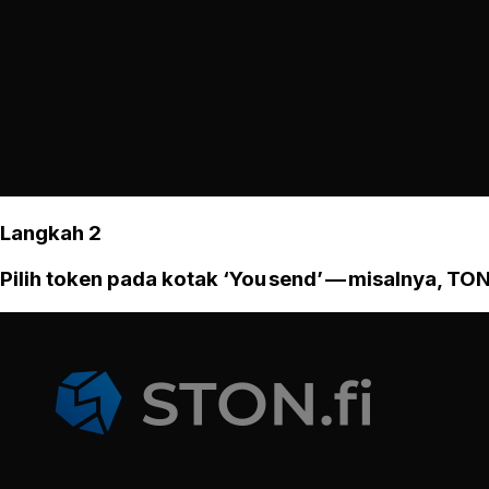
Langkah 2
Pilih token pada kotak ‘You send’ — misalnya, TON