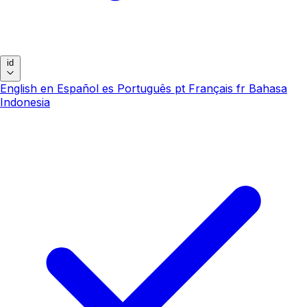
id
English
en
Español
es
Português
pt
Français
fr
Bahasa
Indonesia