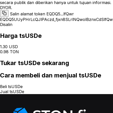
secara publik dan diberikan hanya untuk tujuan informasi.
DYOR.
Salin alamat token EQDQ5...lfQwr
EQDQ5UUyPHrLcQJlPAczd_fjxn8SLrlNQwolBznxCdSlfQw
Disalin
Harga tsUSDe
1.30 USD
0.98 TON
Tukar
tsUSDe
sekarang
Cara
membeli dan menjual tsUSDe
Beli tsUSDe
Jual tsUSDe