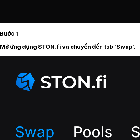
Bước 1
Mở
ứng dụng STON.fi
và chuyển đến tab ‘Swap‘.