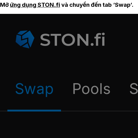
Mở
ứng dụng STON.fi
và chuyển đến tab ‘Swap‘.