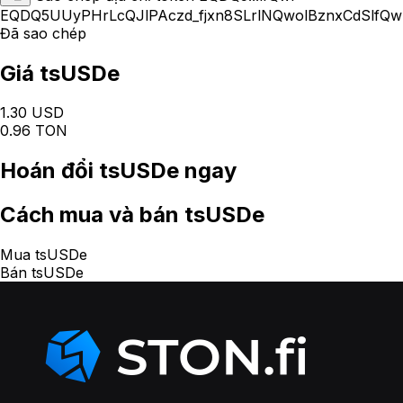
EQDQ5UUyPHrLcQJlPAczd_fjxn8SLrlNQwolBznxCdSlfQw
Đã sao chép
Giá tsUSDe
1.30 USD
0.96 TON
Hoán đổi
tsUSDe
ngay
Cách
mua và bán tsUSDe
Mua tsUSDe
Bán tsUSDe