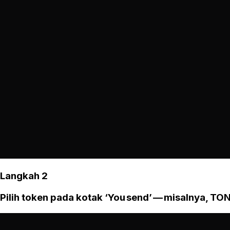
Langkah 2
Pilih token pada kotak ‘You send’ — misalnya, TON