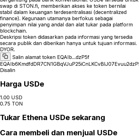
swap di STON.fi, memberikan akses ke token bernilai
stabil dalam keuangan terdesentralisasi (decentralized
finance). Kegunaan utamanya berfokus sebagai
penyimpan nilai yang andal dan alat tukar pada platform
blockchain.
Deskripsi token didasarkan pada informasi yang tersedia
secara publik dan diberikan hanya untuk tujuan informasi.
DYOR.
Salin alamat token EQAIb...dzP5f
EQAIb6KmdfdDR7CN1GBqVJuP25iCnLKCvBlJ07Evuu2dzP
Disalin
Harga USDe
1.00 USD
0.75 TON
Tukar
Ethena USDe
sekarang
Cara
membeli dan menjual USDe