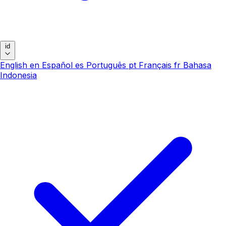
id
English
en
Español
es
Português
pt
Français
fr
Bahasa
Indonesia