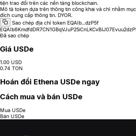
tiện trao đổi trên các nền tảng blockchain.
Mô tả token dựa trên thông tin công khai và chỉ nhằm mục
đích cung cấp thông tin. DYOR.
Sao chép địa chỉ token EQAIb...dzP5f
EQAIb6KmdfdDR7CN1GBqVJuP25iCnLKCvBlJ07Evuu2dzP
Đã sao chép
Giá USDe
1.00 USD
0.74 TON
Hoán đổi
Ethena USDe
ngay
Cách
mua và bán USDe
Mua USDe
Bán USDe