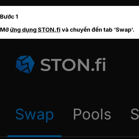
Bước 1
Mở
ứng dụng STON.fi
và chuyển đến tab ‘Swap‘.