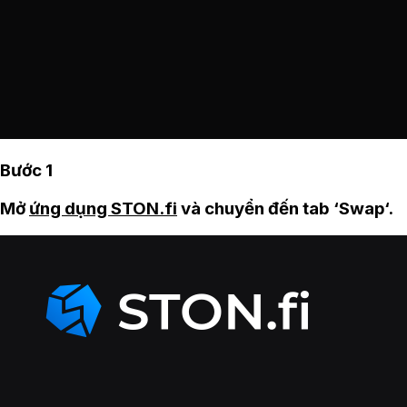
Bước 1
Mở
ứng dụng STON.fi
và chuyển đến tab ‘Swap‘.