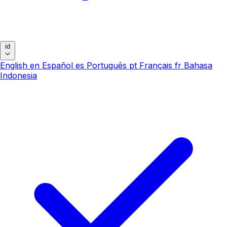
id
English
en
Español
es
Português
pt
Français
fr
Bahasa
Indonesia