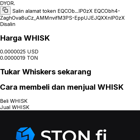
DYOR.
Salin alamat token EQCOb...lP0zX
EQCObh4-
ZaghOva8uCz_AMMnvifM3PS-EppUJEJQXXnlP0zX
Disalin
Harga WHISK
0.0000025 USD
0.0000019 TON
Tukar
Whiskers
sekarang
Cara
membeli dan menjual WHISK
Beli WHISK
Jual WHISK