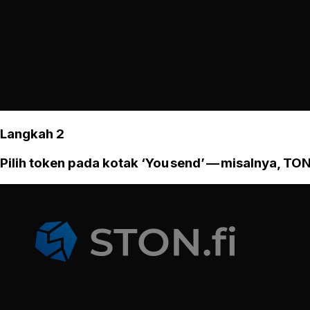
Langkah 2
Pilih token pada kotak ‘You send’ — misalnya, TON