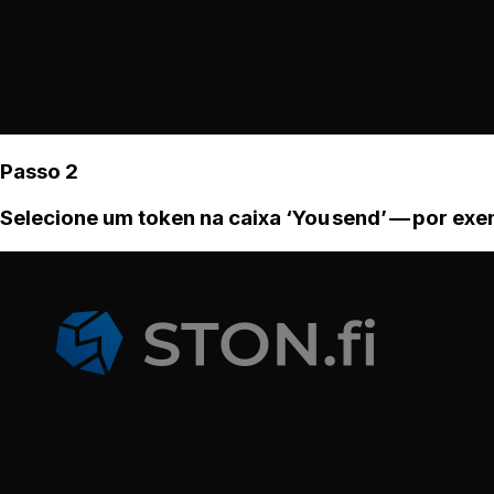
Passo 2
Selecione um token na caixa ‘You send’ — por ex