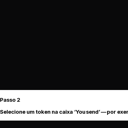
Passo 2
Selecione um token na caixa ‘You send’ — por ex