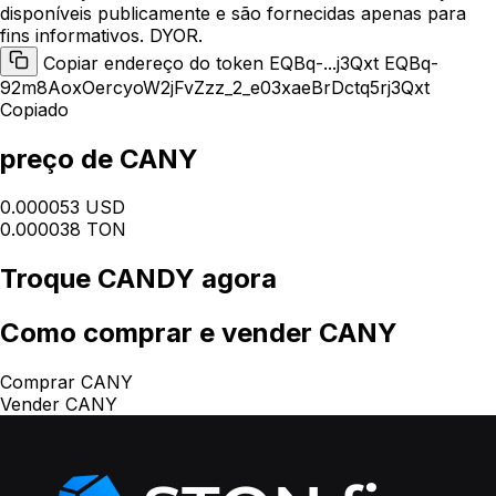
disponíveis publicamente e são fornecidas apenas para
fins informativos. DYOR.
Copiar endereço do token EQBq-...j3Qxt
EQBq-
92m8AoxOercyoW2jFvZzz_2_e03xaeBrDctq5rj3Qxt
Copiado
preço de CANY
0.000053 USD
0.000038 TON
Troque
CANDY
agora
Como
comprar e vender CANY
Comprar CANY
Vender CANY