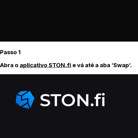
Passo 1
Abra o
aplicativo STON.fi
e vá até a aba ‘Swap‘.