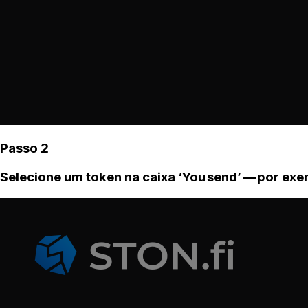
Passo 2
Selecione um token na caixa ‘You send’ — por ex