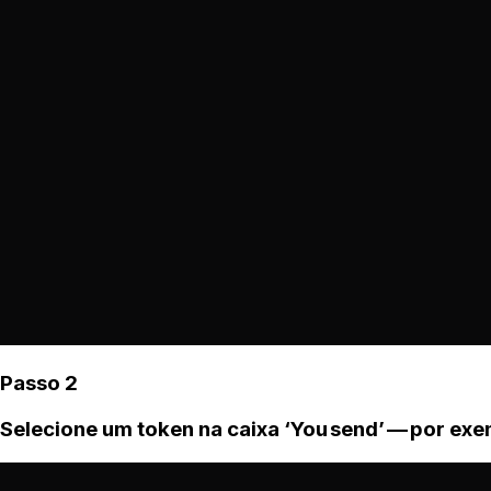
Passo 2
Selecione um token na caixa ‘You send’ — por ex