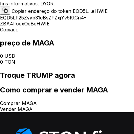
fins informativos. DYOR.
Copiar endereço do token EQD5L...eHWIE
EQD5LF25Zyyb31cBsZFZxjYv5KtCn4-
ZBA4lIoexOeBeHWIE
Copiado
preço de MAGA
0 USD
0 TON
Troque
TRUMP
agora
Como
comprar e vender MAGA
Comprar MAGA
Vender MAGA