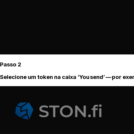
Passo 2
Selecione um token na caixa ‘You send’ — por ex