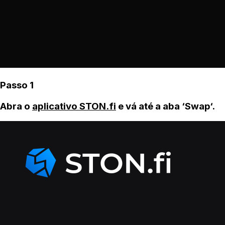
Passo 1
Abra o
aplicativo STON.fi
e vá até a aba ‘Swap‘.