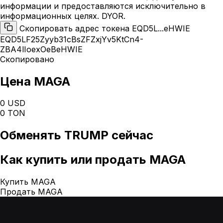
информации и предоставляются исключительно в
информационных целях. DYOR.
Скопировать адрес токена EQD5L...eHWIE
EQD5LF25Zyyb31cBsZFZxjYv5KtCn4-
ZBA4lIoexOeBeHWIE
Скопировано
Цена MAGA
0 USD
0 TON
Обменять
TRUMP
сейчас
Как
купить или продать MAGA
Купить MAGA
Продать MAGA