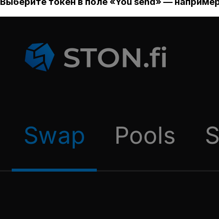
Выберите токен в поле «You send» — например