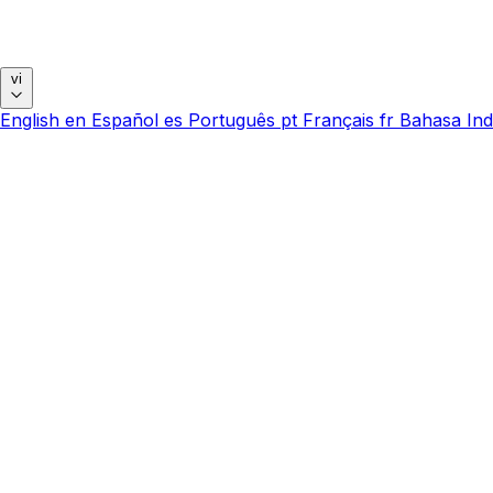
vi
English
en
Español
es
Português
pt
Français
fr
Bahasa Ind