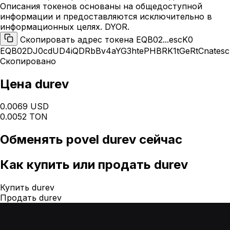
Описания токенов основаны на общедоступной
информации и предоставляются исключительно в
информационных целях. DYOR.
Скопировать адрес токена EQB02...escK0
EQB02DJ0cdUD4iQDRbBv4aYG3htePHBRK1tGeRtCnates
Скопировано
Цена durev
0.0069 USD
0.0052 TON
Обменять
povel durev
сейчас
Как
купить или продать durev
Купить durev
Продать durev