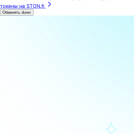
токены на STON.fi
Обменять durev