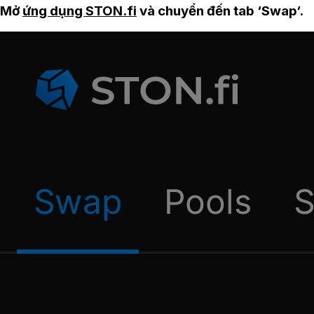
Mở
ứng dụng STON.fi
và chuyển đến tab ‘Swap‘.