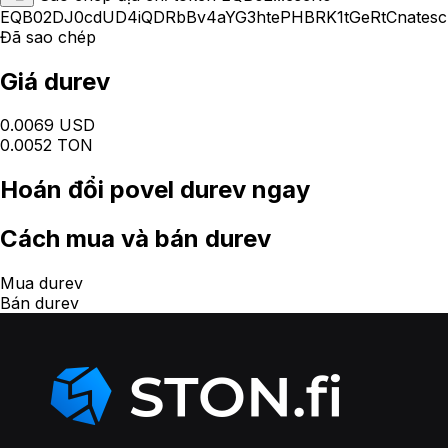
EQB02DJ0cdUD4iQDRbBv4aYG3htePHBRK1tGeRtCnates
Đã sao chép
Giá durev
0.0069 USD
0.0052 TON
Hoán đổi
povel durev
ngay
Cách
mua và bán durev
Mua durev
Bán durev