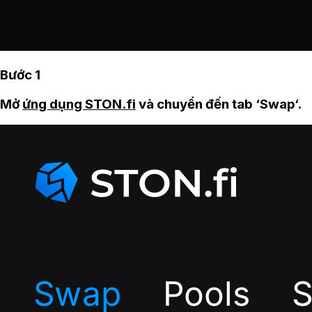
Bước 1
Mở
ứng dụng STON.fi
và chuyển đến tab ‘Swap‘.