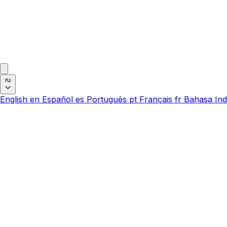
ru
English
en
Español
es
Português
pt
Français
fr
Bahasa Ind