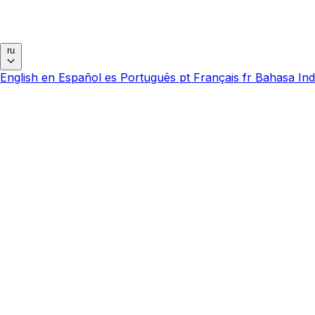
ru
English
en
Español
es
Português
pt
Français
fr
Bahasa Ind