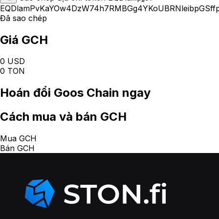
EQDlamPvKaYOw4DzW74h7RMBGg4YKoUBRNleibpGSffpj
Đã sao chép
Giá GCH
0 USD
0 TON
Hoán đổi
Goos Chain
ngay
Cách
mua và bán GCH
Mua GCH
Bán GCH