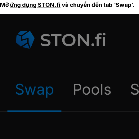
Mở
ứng dụng STON.fi
và chuyển đến tab ‘Swap‘.