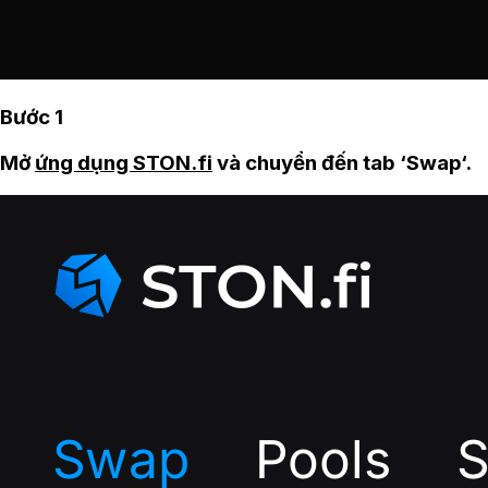
Bước 1
Mở
ứng dụng STON.fi
và chuyển đến tab ‘Swap‘.