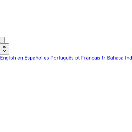
ru
English
en
Español
es
Português
pt
Français
fr
Bahasa Ind