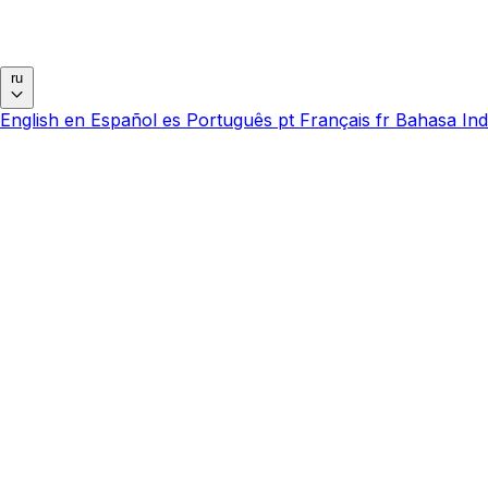
ru
English
en
Español
es
Português
pt
Français
fr
Bahasa Ind