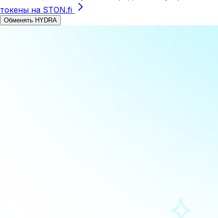
токены на STON.fi
Обменять HYDRA