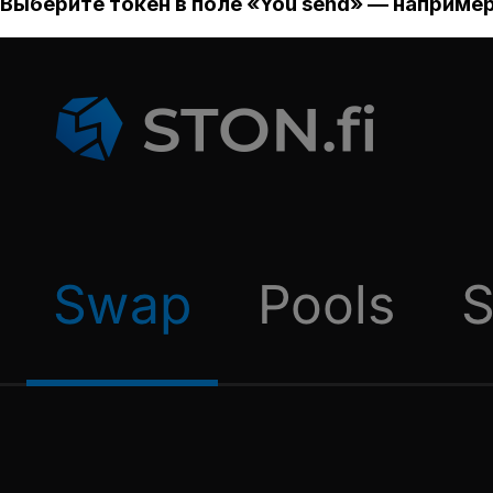
Выберите токен в поле «You send» — например