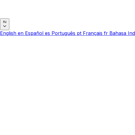
ru
English
en
Español
es
Português
pt
Français
fr
Bahasa Ind