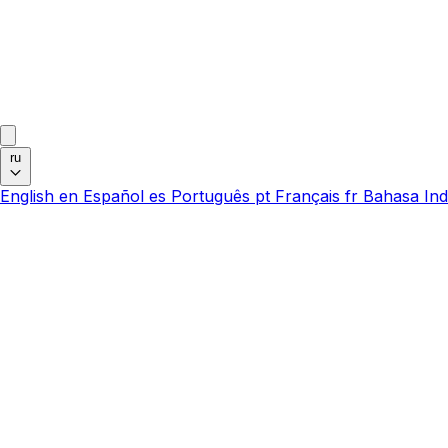
ru
English
en
Español
es
Português
pt
Français
fr
Bahasa Ind