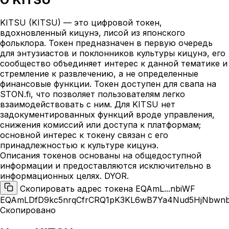
KITSU (KITSU) — это цифровой токен,
вдохновленный кицунэ, лисой из японского
фольклора. Токен предназначен в первую очередь
для энтузиастов и поклонников культуры кицунэ, его
сообщество объединяет интерес к данной тематике и
стремление к развлечению, а не определенные
финансовые функции. Токен доступен для свапа на
STON.fi, что позволяет пользователям легко
взаимодействовать с ним. Для KITSU нет
задокументированных функций вроде управления,
снижения комиссий или доступа к платформам;
основной интерес к токену связан с его
принадлежностью к культуре кицунэ.
Описания токенов основаны на общедоступной
информации и предоставляются исключительно в
информационных целях. DYOR.
Скопировать адрес токена EQAmL...nbiWF
EQAmLDfD9kc5nrqCfrCRQ1pK3KL6wB7Ya4Nud5HjNbwn
Скопировано