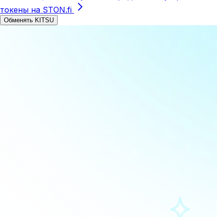
токены на STON.fi
Обменять KITSU