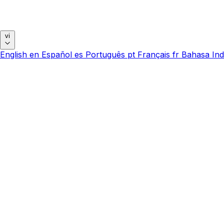
vi
English
en
Español
es
Português
pt
Français
fr
Bahasa Ind