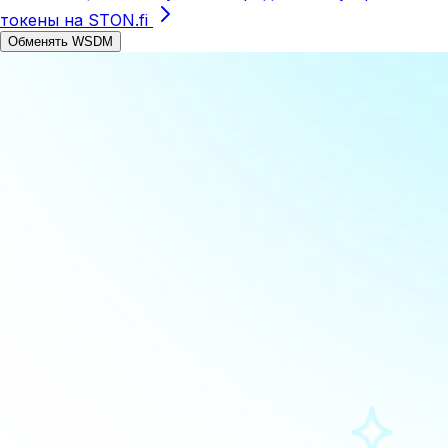
токены на STON.fi
Обменять WSDM