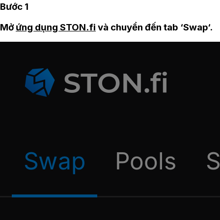
Bước 1
Mở
ứng dụng STON.fi
và chuyển đến tab ‘Swap‘.