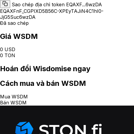
Sao chép địa chỉ token EQAXF...6wzDA
EQAXFnF_CGPIXD5B56C-XPEyTAJiN4C1hI0-
JjG5Suc6wzDA
Đã sao chép
Giá WSDM
0 USD
0 TON
Hoán đổi
Wisdomise
ngay
Cách
mua và bán WSDM
Mua WSDM
Bán WSDM