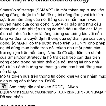
SmartCoinStrategy ($SMART) là một token tập trung vào
cộng đồng, được thiết kế để người dùng đóng vai trò tích
cực trên nền tảng của nó. Bằng cách nhấn mạnh vào
quyền năng của cộng đồng, $SMART đáp ứng nhu cầu
tham gia dự án phi tập trung do nhà đầu tư dẫn dắt. Mục
đích chính của token là tăng cường sự tương tác với nền
tảng và đưa ra quyết định thông qua sự tham gia của cộng
đồng. $SMART có thể được swap trên STON.fi, cho phép
người dùng mua hoặc trao đổi token như một phần của
trải nghiệm trên nền tảng. Như đã đề cập, tiện ích chính
của SmartCoinStrategy là hỗ trợ cách tiếp cận dựa trên
cộng đồng trong hệ sinh thái của nó, mang lại cho nhà
đầu tư sự ảnh hưởng và tham gia vào các hoạt động của
nền tảng.
Mô tả token dựa trên thông tin công khai và chỉ nhằm mục
đích cung cấp thông tin. DYOR.
Sao chép địa chỉ token EQDFy...AiKop
EQDFynrstzgLMhUcQJsRngh8TXXNld6k3uT5790NuVQAi
Đã sao chép