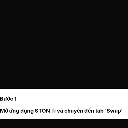
Bước 1
Mở
ứng dụng STON.fi
và chuyển đến tab ‘Swap‘.