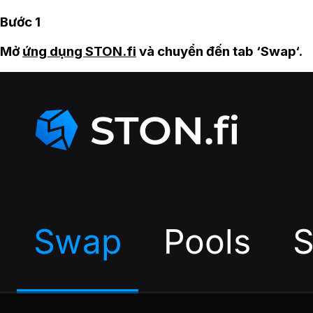
Bước 1
Mở
ứng dụng STON.fi
và chuyển đến tab ‘Swap‘.