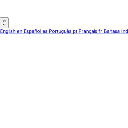
vi
English
en
Español
es
Português
pt
Français
fr
Bahasa Ind