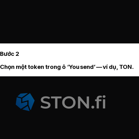
Bước 2
Chọn một token trong ô ‘You send’ — ví dụ, TON.