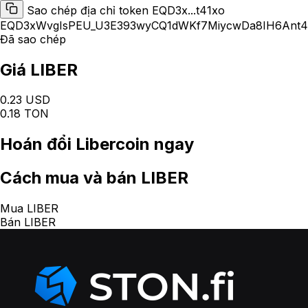
Sao chép địa chỉ token EQD3x...t41xo
EQD3xWvgIsPEU_U3E393wyCQ1dWKf7MiycwDa8IH6Ant4
Đã sao chép
Giá LIBER
0.23 USD
0.18 TON
Hoán đổi
Libercoin
ngay
Cách
mua và bán LIBER
Mua LIBER
Bán LIBER