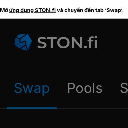
Mở
ứng dụng STON.fi
và chuyển đến tab ‘Swap‘.