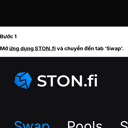
Bước 1
Mở
ứng dụng STON.fi
và chuyển đến tab ‘Swap‘.