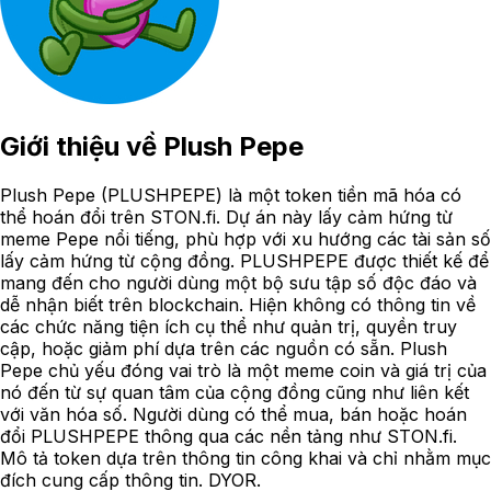
Giới thiệu về
Plush Pepe
Plush Pepe (PLUSHPEPE) là một token tiền mã hóa có
thể hoán đổi trên STON.fi. Dự án này lấy cảm hứng từ
meme Pepe nổi tiếng, phù hợp với xu hướng các tài sản số
lấy cảm hứng từ cộng đồng. PLUSHPEPE được thiết kế để
mang đến cho người dùng một bộ sưu tập số độc đáo và
dễ nhận biết trên blockchain. Hiện không có thông tin về
các chức năng tiện ích cụ thể như quản trị, quyền truy
cập, hoặc giảm phí dựa trên các nguồn có sẵn. Plush
Pepe chủ yếu đóng vai trò là một meme coin và giá trị của
nó đến từ sự quan tâm của cộng đồng cũng như liên kết
với văn hóa số. Người dùng có thể mua, bán hoặc hoán
đổi PLUSHPEPE thông qua các nền tảng như STON.fi.
Mô tả token dựa trên thông tin công khai và chỉ nhằm mục
đích cung cấp thông tin. DYOR.