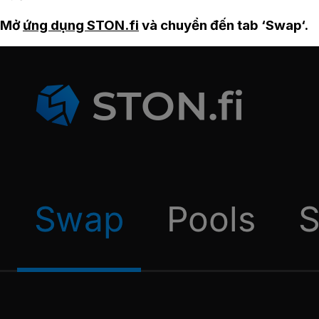
Mở
ứng dụng STON.fi
và chuyển đến tab ‘Swap‘.