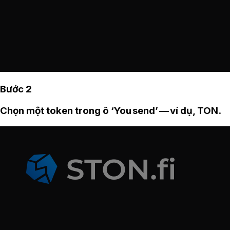
Bước 2
Chọn một token trong ô ‘You send’ — ví dụ, TON.