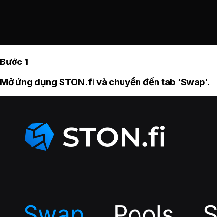
Bước 1
Mở
ứng dụng STON.fi
và chuyển đến tab ‘Swap‘.