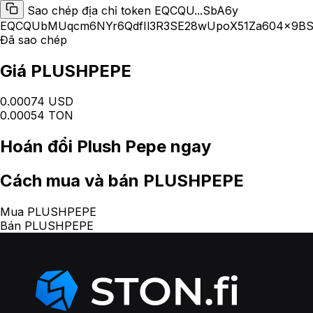
Sao chép địa chỉ token EQCQU...SbA6y
EQCQUbMUqcm6NYr6QdfIl3R3SE28wUpoX51Za604x9B
Đã sao chép
Giá PLUSHPEPE
0.00074 USD
0.00054 TON
Hoán đổi
Plush Pepe
ngay
Cách
mua và bán PLUSHPEPE
Mua PLUSHPEPE
Bán PLUSHPEPE