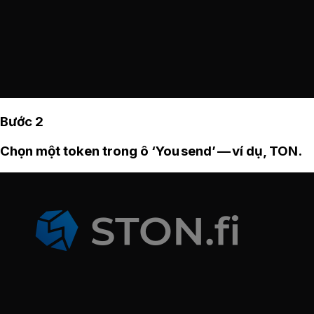
Bước 2
Chọn một token trong ô ‘You send’ — ví dụ, TON.