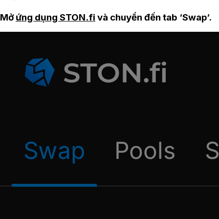
Mở
ứng dụng STON.fi
và chuyển đến tab ‘Swap‘.