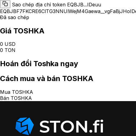
Sao chép địa chỉ token EQBJB...IDeuu
EQBJBF7FKCRE6ClTG3NNUlWejM4Gaewa__vgFaBjJHoID
Đã sao chép
Giá TOSHKA
0 USD
0 TON
Hoán đổi
Toshka
ngay
Cách
mua và bán TOSHKA
Mua TOSHKA
Bán TOSHKA