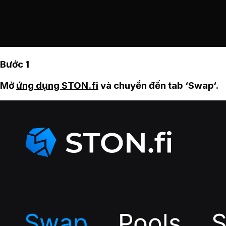
Bước 1
Mở
ứng dụng STON.fi
và chuyển đến tab ‘Swap‘.