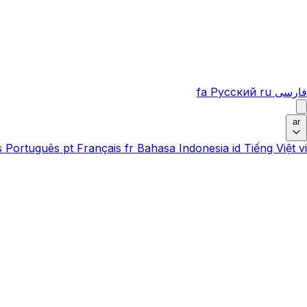
فارسی
ru
Русский
fa
ar
s
Português
pt
Français
fr
Bahasa Indonesia
id
Tiếng Việt
vi