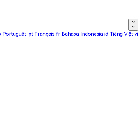
ar
s
Português
pt
Français
fr
Bahasa Indonesia
id
Tiếng Việt
vi