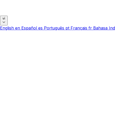
vi
English
en
Español
es
Português
pt
Français
fr
Bahasa Ind