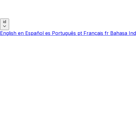
id
English
en
Español
es
Português
pt
Français
fr
Bahasa Ind